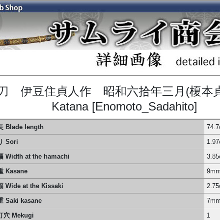
刀 伊豆住貞人作 昭和六拾年三月(榎本
Katana [Enomoto_Sadahito]
 Blade length
74
 Sori
1.9
 Width at the hamachi
3.8
 Kasane
9m
 Wide at the Kissaki
2.7
 Saki kasane
7m
穴 Mekugi
1