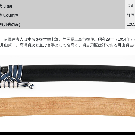
 Jidai
昭和六
 Country
静岡県
さ(刀身のみ)
128
：伊豆住貞人は本名を榎本栄七郎、静岡県三島市在住。昭和29年（1954
月山貞一、高橋貞次と並ぶ名手として名高く、貞吉刀匠は師である月山貞吉