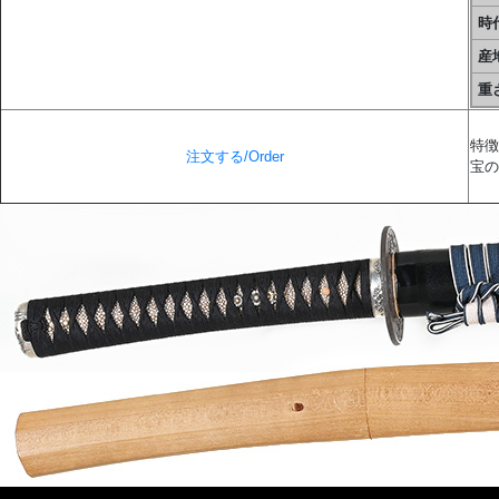
時代
産地
重
特徴
注文する/Order
宝の