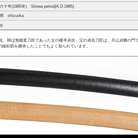
十年(1985年) Showa period(A.D.1985)
 shizuoka
5g
年）生。師は無鑑査刀匠であった父の榎本貞吉、父の貞吉刀匠は、月山貞勝の門
の綾杉肌を継承したことでもよく知られています。