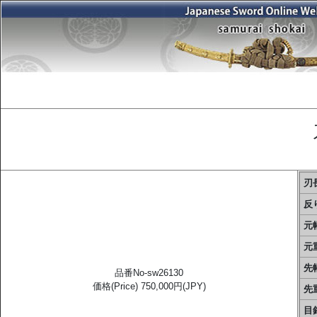
刃長
反り
元幅
元重
先幅
品番No-sw26130
価格(Price) 750,000円(JPY)
先重
目釘