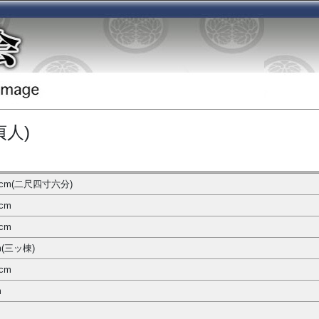
貞人)
.7cm(二尺四寸六分)
7cm
5cm
m(三ッ棟)
5cm
m