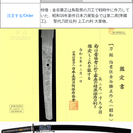
特徴：金谷勝正は鳥取県の刀工で戦時中に作刀して
注文する/Order
いた、昭和16年新作日本刀展覧会では第二席(準國
工)、 聖代刀匠位列 上工の列 大業物。