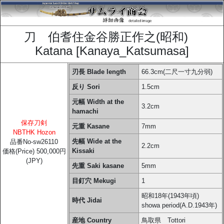
刀 伯耆住金谷勝正作之(昭和)
Katana [Kanaya_Katsumasa]
刃長 Blade length
66.3cm(二尺一寸九分弱)
反り Sori
1.5cm
元幅 Width at the
3.2cm
hamachi
保存刀剣
元重 Kasane
7mm
NBTHK Hozon
先幅 Wide at the
品番No-sw26110
2.2cm
Kissaki
価格(Price) 500,000円
(JPY)
先重 Saki kasane
5mm
目釘穴 Mekugi
1
昭和18年(1943年頃)
時代 Jidai
showa period(A.D.1943年)
産地 Country
鳥取県 Tottori