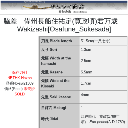
脇差 備州長船住祐定(寛政頃)君万歳
Wakizashi[Osafune_Sukesada]
刃長 Blade length
51.5cm(一尺七寸)
反り Sori
1.3cm
元幅 Width at the
2.5cm
hamachi
元重 Kasane
5.5mm
保存刀剣
NBTHK Hozon
先幅 Wide at the
品番No-sw21309
1.7cm
Kissaki
価格(Price)
販売済
SOLD
4mm
先重 Saki kasane
目釘穴 Mekugi
1
江戸時代 寛政(1789年
時代 Jidai
頃)
Edo period
(A.D.1789)