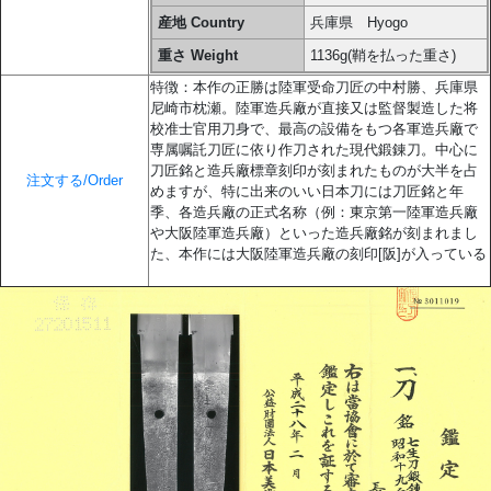
産地 Country
兵庫県 Hyogo
重さ Weight
1136g(鞘を払った重さ)
特徴：本作の正勝は陸軍受命刀匠の中村勝、兵庫県
尼崎市枕瀬。陸軍造兵廠が直接又は監督製造した将
校准士官用刀身で、最高の設備をもつ各軍造兵廠で
専属嘱託刀匠に依り作刀された現代鍛錬刀。中心に
刀匠銘と造兵廠標章刻印が刻まれたものが大半を占
注文する/Order
めますが、特に出来のいい日本刀には刀匠銘と年
季、各造兵廠の正式名称（例：東京第一陸軍造兵廠
や大阪陸軍造兵廠）といった造兵廠銘が刻まれまし
た、本作には大阪陸軍造兵廠の刻印[阪]が入っている