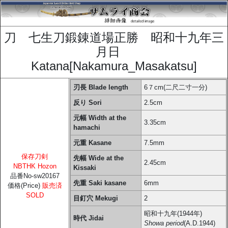
刀 七生刀鍛錬道場正勝 昭和十九年三
月日
Katana[Nakamura_Masakatsu]
刃長 Blade length
6７cm(二尺二寸一分)
反り Sori
2.5cm
元幅 Width at the
3.35cm
hamachi
元重 Kasane
7.5mm
保存刀剣
先幅 Wide at the
2.45cm
NBTHK Hozon
Kissaki
品番No-sw20167
先重 Saki kasane
6mm
価格(Price)
販売済
SOLD
目釘穴 Mekugi
2
昭和十九年(1944年)
時代 Jidai
Showa period
(A.D.1944)